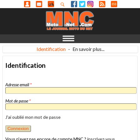
Identification
-
En savoir plus...
Identification
Adresse email
*
Mot de passe
*
J'ai oublié mon mot de passe
Vous n'avez pas encore de compte MNC ?
inscrivez-vous