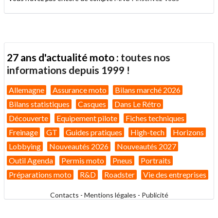
27 ans d'actualité moto :
toutes nos
informations depuis 1999 !
Allemagne
Assurance moto
Bilans marché 2026
Bilans statistiques
Casques
Dans Le Rétro
Découverte
Equipement pilote
Fiches techniques
Freinage
GT
Guides pratiques
High-tech
Horizons
Lobbying
Nouveautés 2026
Nouveautés 2027
Outil Agenda
Permis moto
Pneus
Portraits
Préparations moto
R&D
Roadster
Vie des entreprises
Contacts
-
Mentions légales
-
Publicité