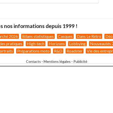
s nos informations depuis 1999 !
arché 2026
Bilans statistiques
Casques
Dans Le Rétro
Déc
des pratiques
High-tech
Horizons
Lobbying
Nouveautés 
ortraits
Préparations moto
R&D
Roadster
Vie des entrepr
Contacts
-
Mentions légales
-
Publicité