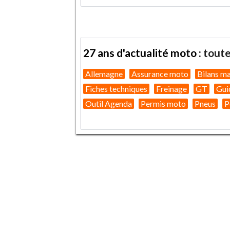
27 ans d'actualité moto :
toute
Allemagne
Assurance moto
Bilans m
Fiches techniques
Freinage
GT
Gui
Outil Agenda
Permis moto
Pneus
P