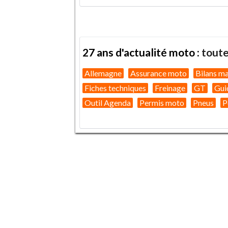
27 ans d'actualité moto :
toute
Allemagne
Assurance moto
Bilans m
Fiches techniques
Freinage
GT
Gui
Outil Agenda
Permis moto
Pneus
P