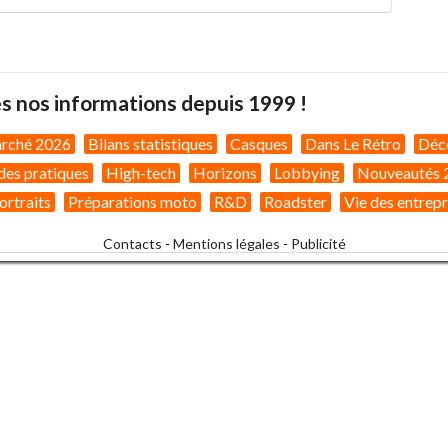
s nos informations depuis 1999 !
arché 2026
Bilans statistiques
Casques
Dans Le Rétro
Déc
des pratiques
High-tech
Horizons
Lobbying
Nouveautés 
ortraits
Préparations moto
R&D
Roadster
Vie des entrepr
Contacts
-
Mentions légales
-
Publicité