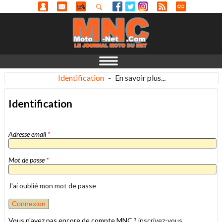
Identification
-
En savoir plus...
Identification
Adresse email
*
Mot de passe
*
J'ai oublié mon mot de passe
Vous n'avez pas encore de compte MNC ?
inscrivez-vous