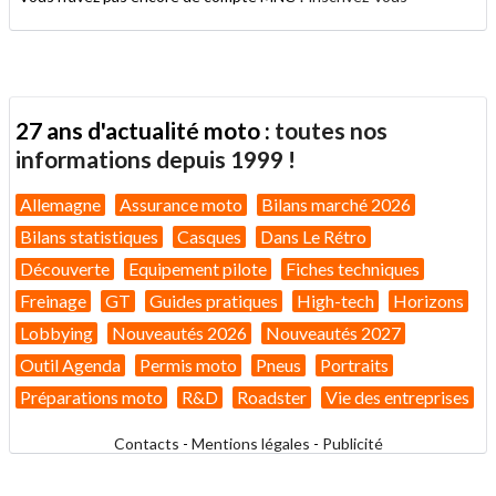
27 ans d'actualité moto :
toutes nos
informations depuis 1999 !
Allemagne
Assurance moto
Bilans marché 2026
Bilans statistiques
Casques
Dans Le Rétro
Découverte
Equipement pilote
Fiches techniques
Freinage
GT
Guides pratiques
High-tech
Horizons
Lobbying
Nouveautés 2026
Nouveautés 2027
Outil Agenda
Permis moto
Pneus
Portraits
Préparations moto
R&D
Roadster
Vie des entreprises
Contacts
-
Mentions légales
-
Publicité