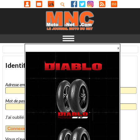
Identification
-
En savoir plus...
Identification
Adresse email
*
Mot de passe
*
J'ai oublié mon mot de passe
Vous n'avez pas encore de compte MNC ?
inscrivez-vous