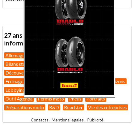
27 ans d'actualité moto :
toutes nos
informations depuis 1999 !
Allemagne
Assurance moto
Bilans marché 2026
Bilans statistiques
Casques
Dans Le Rétro
Découverte
Equipement pilote
Fiches techniques
Freinage
GT
Guides pratiques
High-tech
Horizons
Lobbying
Nouveautés 2026
Nouveautés 2027
Outil Agenda
Permis moto
Pneus
Portraits
Préparations moto
R&D
Roadster
Vie des entreprises
Contacts
-
Mentions légales
-
Publicité