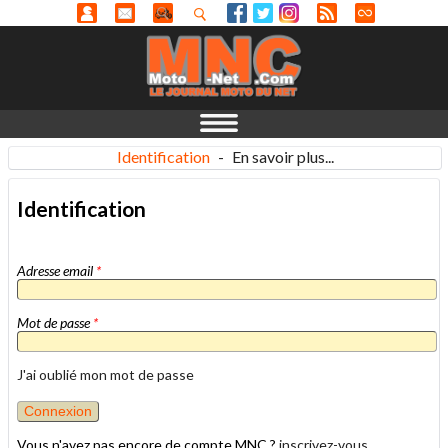
Identification
-
En savoir plus...
Identification
Adresse email
*
Mot de passe
*
J'ai oublié mon mot de passe
Vous n'avez pas encore de compte MNC ?
inscrivez-vous