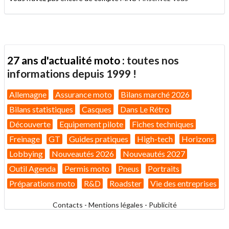
27 ans d'actualité moto :
toutes nos
informations depuis 1999 !
Allemagne
Assurance moto
Bilans marché 2026
Bilans statistiques
Casques
Dans Le Rétro
Découverte
Equipement pilote
Fiches techniques
Freinage
GT
Guides pratiques
High-tech
Horizons
Lobbying
Nouveautés 2026
Nouveautés 2027
Outil Agenda
Permis moto
Pneus
Portraits
Préparations moto
R&D
Roadster
Vie des entreprises
Contacts
-
Mentions légales
-
Publicité