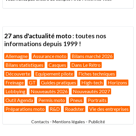
27 ans d'actualité moto :
toutes nos
informations depuis 1999 !
Allemagne
Assurance moto
Bilans marché 2026
Bilans statistiques
Casques
Dans Le Rétro
Découverte
Equipement pilote
Fiches techniques
Freinage
GT
Guides pratiques
High-tech
Horizons
Lobbying
Nouveautés 2026
Nouveautés 2027
Outil Agenda
Permis moto
Pneus
Portraits
Préparations moto
R&D
Roadster
Vie des entreprises
Contacts
-
Mentions légales
-
Publicité