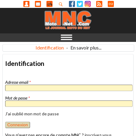
Identification
-
En savoir plus...
Identification
Adresse email
*
Mot de passe
*
J'ai oublié mon mot de passe
Vous n'avez pas encore de compte MNC ?
inscrivez-vous