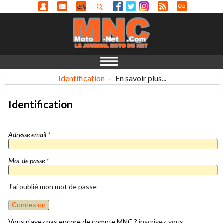
Identification
-
En savoir plus...
Identification
Adresse email
*
Mot de passe
*
J'ai oublié mon mot de passe
Vous n'avez pas encore de compte MNC ?
inscrivez-vous