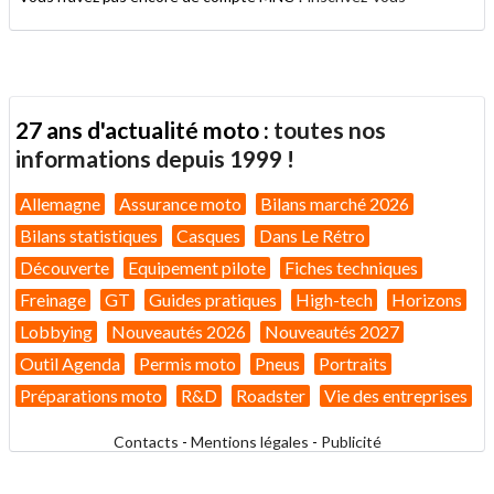
27 ans d'actualité moto :
toutes nos
informations depuis 1999 !
Allemagne
Assurance moto
Bilans marché 2026
Bilans statistiques
Casques
Dans Le Rétro
Découverte
Equipement pilote
Fiches techniques
Freinage
GT
Guides pratiques
High-tech
Horizons
Lobbying
Nouveautés 2026
Nouveautés 2027
Outil Agenda
Permis moto
Pneus
Portraits
Préparations moto
R&D
Roadster
Vie des entreprises
Contacts
-
Mentions légales
-
Publicité