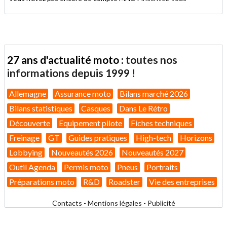
27 ans d'actualité moto :
toutes nos
informations depuis 1999 !
Allemagne
Assurance moto
Bilans marché 2026
Bilans statistiques
Casques
Dans Le Rétro
Découverte
Equipement pilote
Fiches techniques
Freinage
GT
Guides pratiques
High-tech
Horizons
Lobbying
Nouveautés 2026
Nouveautés 2027
Outil Agenda
Permis moto
Pneus
Portraits
Préparations moto
R&D
Roadster
Vie des entreprises
Contacts
-
Mentions légales
-
Publicité