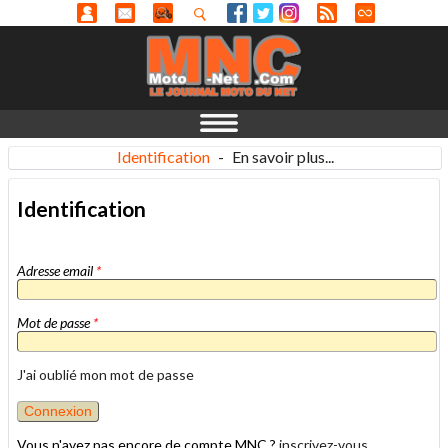
Identification
-
En savoir plus...
Identification
Adresse email
*
Mot de passe
*
J'ai oublié mon mot de passe
Vous n'avez pas encore de compte MNC ?
inscrivez-vous