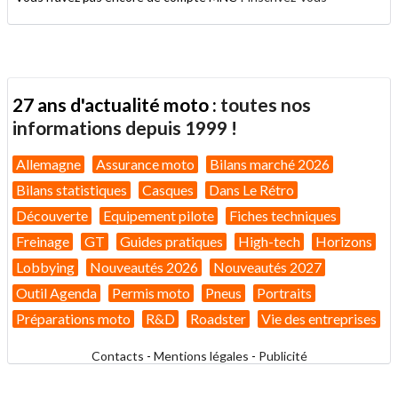
27 ans d'actualité moto :
toutes nos
informations depuis 1999 !
Allemagne
Assurance moto
Bilans marché 2026
Bilans statistiques
Casques
Dans Le Rétro
Découverte
Equipement pilote
Fiches techniques
Freinage
GT
Guides pratiques
High-tech
Horizons
Lobbying
Nouveautés 2026
Nouveautés 2027
Outil Agenda
Permis moto
Pneus
Portraits
Préparations moto
R&D
Roadster
Vie des entreprises
Contacts
-
Mentions légales
-
Publicité