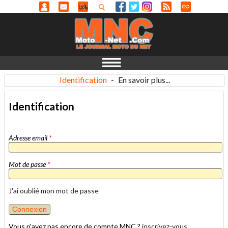
Identification
-
En savoir plus...
Identification
Adresse email
*
Mot de passe
*
J'ai oublié mon mot de passe
Vous n'avez pas encore de compte MNC ?
inscrivez-vous