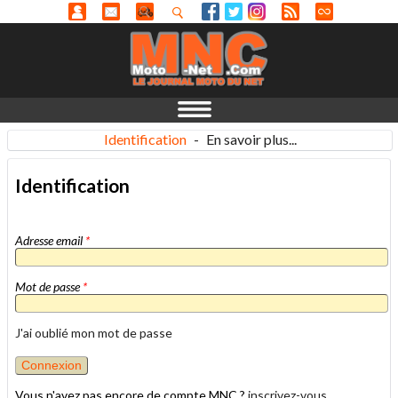
Identification
-
En savoir plus...
Identification
Adresse email
*
Mot de passe
*
J'ai oublié mon mot de passe
Vous n'avez pas encore de compte MNC ?
inscrivez-vous