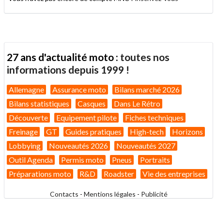
27 ans d'actualité moto :
toutes nos
informations depuis 1999 !
Allemagne
Assurance moto
Bilans marché 2026
Bilans statistiques
Casques
Dans Le Rétro
Découverte
Equipement pilote
Fiches techniques
Freinage
GT
Guides pratiques
High-tech
Horizons
Lobbying
Nouveautés 2026
Nouveautés 2027
Outil Agenda
Permis moto
Pneus
Portraits
Préparations moto
R&D
Roadster
Vie des entreprises
Contacts
-
Mentions légales
-
Publicité