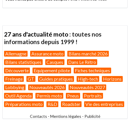
27 ans d'actualité moto :
toutes nos
informations depuis 1999 !
Allemagne
Assurance moto
Bilans marché 2026
Bilans statistiques
Casques
Dans Le Rétro
Découverte
Equipement pilote
Fiches techniques
Freinage
GT
Guides pratiques
High-tech
Horizons
Lobbying
Nouveautés 2026
Nouveautés 2027
Outil Agenda
Permis moto
Pneus
Portraits
Préparations moto
R&D
Roadster
Vie des entreprises
Contacts
-
Mentions légales
-
Publicité