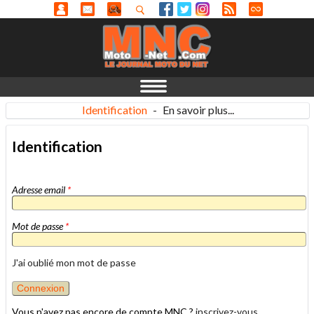
Identification
-
En savoir plus...
Identification
Adresse email
*
Mot de passe
*
J'ai oublié mon mot de passe
Vous n'avez pas encore de compte MNC ?
inscrivez-vous