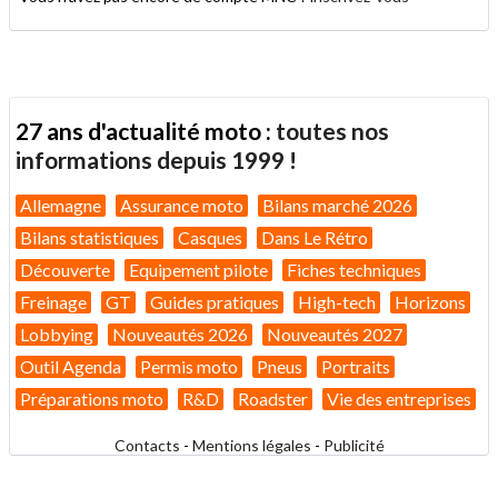
27 ans d'actualité moto :
toutes nos
informations depuis 1999 !
Allemagne
Assurance moto
Bilans marché 2026
Bilans statistiques
Casques
Dans Le Rétro
Découverte
Equipement pilote
Fiches techniques
Freinage
GT
Guides pratiques
High-tech
Horizons
Lobbying
Nouveautés 2026
Nouveautés 2027
Outil Agenda
Permis moto
Pneus
Portraits
Préparations moto
R&D
Roadster
Vie des entreprises
Contacts
-
Mentions légales
-
Publicité