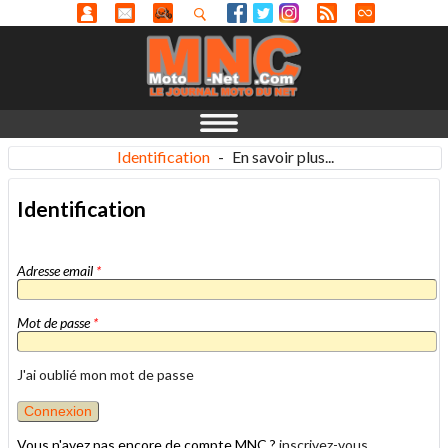
Identification
-
En savoir plus...
Identification
Adresse email
*
Mot de passe
*
J'ai oublié mon mot de passe
Vous n'avez pas encore de compte MNC ?
inscrivez-vous