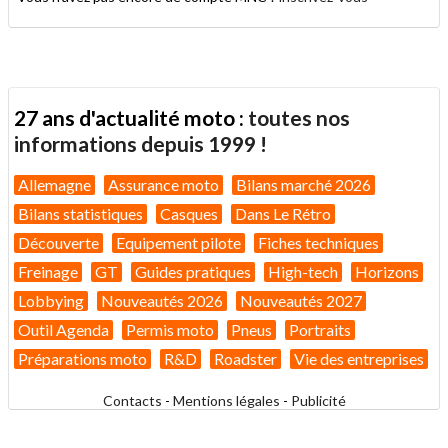
27 ans d'actualité moto :
toutes nos
informations depuis 1999 !
Allemagne
Assurance moto
Bilans marché 2026
Bilans statistiques
Casques
Dans Le Rétro
Découverte
Equipement pilote
Fiches techniques
Freinage
GT
Guides pratiques
High-tech
Horizons
Lobbying
Nouveautés 2026
Nouveautés 2027
Outil Agenda
Permis moto
Pneus
Portraits
Préparations moto
R&D
Roadster
Vie des entreprises
Contacts
-
Mentions légales
-
Publicité