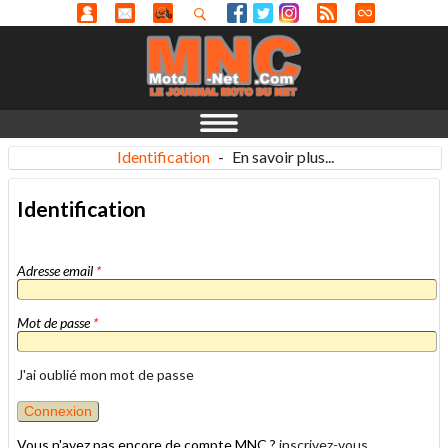
Identification
-
En savoir plus...
Identification
Adresse email
*
Mot de passe
*
J'ai oublié mon mot de passe
Vous n'avez pas encore de compte MNC ?
inscrivez-vous