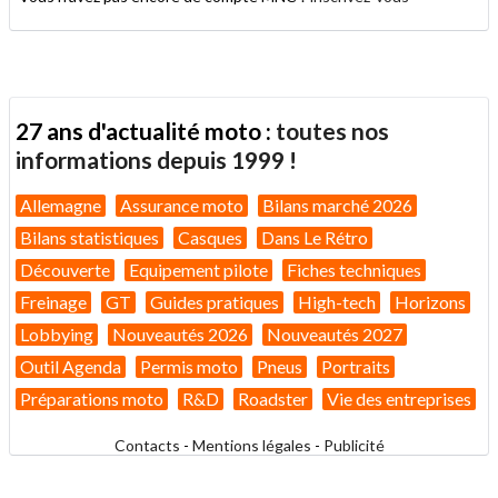
27 ans d'actualité moto :
toutes nos
informations depuis 1999 !
Allemagne
Assurance moto
Bilans marché 2026
Bilans statistiques
Casques
Dans Le Rétro
Découverte
Equipement pilote
Fiches techniques
Freinage
GT
Guides pratiques
High-tech
Horizons
Lobbying
Nouveautés 2026
Nouveautés 2027
Outil Agenda
Permis moto
Pneus
Portraits
Préparations moto
R&D
Roadster
Vie des entreprises
Contacts
-
Mentions légales
-
Publicité