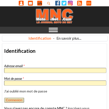
Identification
-
En savoir plus...
Identification
Adresse email
*
Mot de passe
*
J'ai oublié mon mot de passe
Vous n'avez pas encore de compte MNC ?
inscrivez-vous