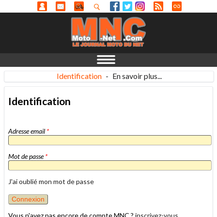
Identification
-
En savoir plus...
Identification
Adresse email
*
Mot de passe
*
J'ai oublié mon mot de passe
Vous n'avez pas encore de compte MNC ?
inscrivez-vous