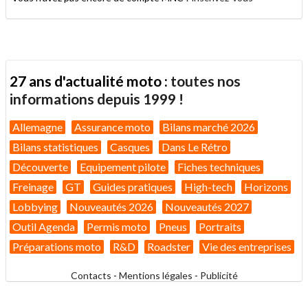
27 ans d'actualité moto :
toutes nos
informations depuis 1999 !
Allemagne
Assurance moto
Bilans marché 2026
Bilans statistiques
Casques
Dans Le Rétro
Découverte
Equipement pilote
Fiches techniques
Freinage
GT
Guides pratiques
High-tech
Horizons
Lobbying
Nouveautés 2026
Nouveautés 2027
Outil Agenda
Permis moto
Pneus
Portraits
Préparations moto
R&D
Roadster
Vie des entreprises
Contacts
-
Mentions légales
-
Publicité