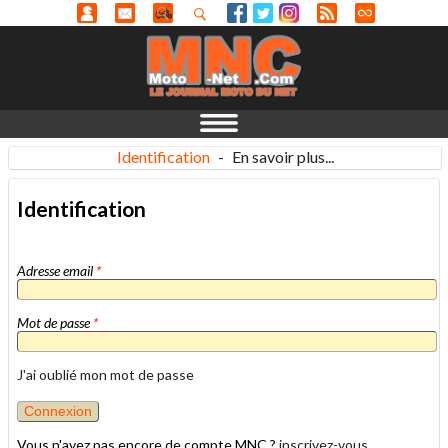
Identification
-
En savoir plus...
Identification
Adresse email
*
Mot de passe
*
J'ai oublié mon mot de passe
Vous n'avez pas encore de compte MNC ?
inscrivez-vous