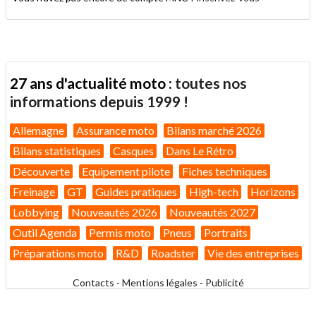
27 ans d'actualité moto :
toutes nos
informations depuis 1999 !
Allemagne
Assurance moto
Bilans marché 2026
Bilans statistiques
Casques
Dans Le Rétro
Découverte
Equipement pilote
Fiches techniques
Freinage
GT
Guides pratiques
High-tech
Horizons
Lobbying
Nouveautés 2026
Nouveautés 2027
Outil Agenda
Permis moto
Pneus
Portraits
Préparations moto
R&D
Roadster
Vie des entreprises
Contacts
-
Mentions légales
-
Publicité