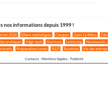
s nos informations depuis 1999 !
arché 2026
Bilans statistiques
Casques
Dans Le Rétro
Déc
des pratiques
High-tech
Horizons
Lobbying
Nouveautés 
ortraits
Préparations moto
R&D
Roadster
Vie des entrepr
Contacts
-
Mentions légales
-
Publicité