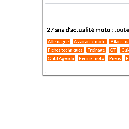
27 ans d'actualité moto :
toute
Allemagne
Assurance moto
Bilans m
Fiches techniques
Freinage
GT
Gui
Outil Agenda
Permis moto
Pneus
P