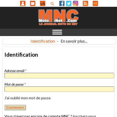
Identification
-
En savoir plus...
Identification
Adresse email
*
Mot de passe
*
J'ai oublié mon mot de passe
Vous n'avez pas encore de compte MNC ?
inscrivez-vous