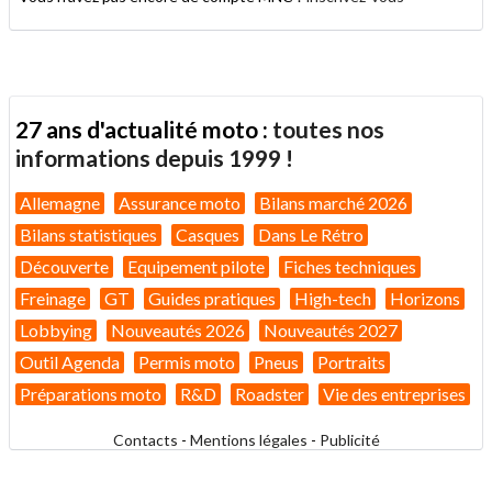
27 ans d'actualité moto :
toutes nos
informations depuis 1999 !
Allemagne
Assurance moto
Bilans marché 2026
Bilans statistiques
Casques
Dans Le Rétro
Découverte
Equipement pilote
Fiches techniques
Freinage
GT
Guides pratiques
High-tech
Horizons
Lobbying
Nouveautés 2026
Nouveautés 2027
Outil Agenda
Permis moto
Pneus
Portraits
Préparations moto
R&D
Roadster
Vie des entreprises
Contacts
-
Mentions légales
-
Publicité