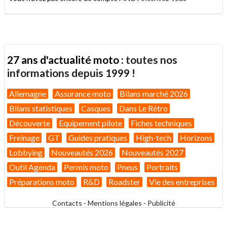
27 ans d'actualité moto :
toutes nos
informations depuis 1999 !
Allemagne
Assurance moto
Bilans marché 2026
Bilans statistiques
Casques
Dans Le Rétro
Découverte
Equipement pilote
Fiches techniques
Freinage
GT
Guides pratiques
High-tech
Horizons
Lobbying
Nouveautés 2026
Nouveautés 2027
Outil Agenda
Permis moto
Pneus
Portraits
Préparations moto
R&D
Roadster
Vie des entreprises
Contacts
-
Mentions légales
-
Publicité