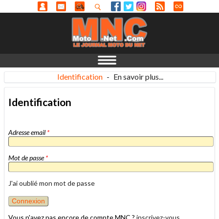
Identification
-
En savoir plus...
Identification
Adresse email
*
Mot de passe
*
J'ai oublié mon mot de passe
Vous n'avez pas encore de compte MNC ?
inscrivez-vous