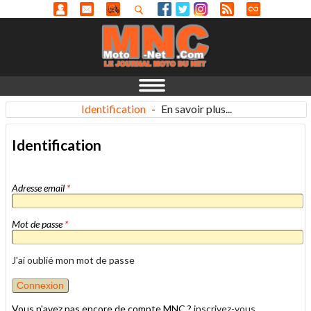
Identification
-
En savoir plus...
Identification
Adresse email
*
Mot de passe
*
J'ai oublié mon mot de passe
Vous n'avez pas encore de compte MNC ?
inscrivez-vous