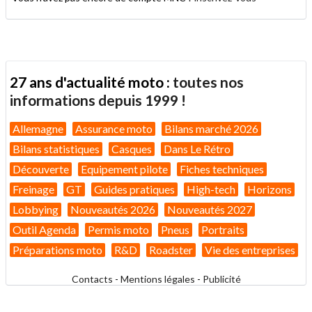
27 ans d'actualité moto :
toutes nos
informations depuis 1999 !
Allemagne
Assurance moto
Bilans marché 2026
Bilans statistiques
Casques
Dans Le Rétro
Découverte
Equipement pilote
Fiches techniques
Freinage
GT
Guides pratiques
High-tech
Horizons
Lobbying
Nouveautés 2026
Nouveautés 2027
Outil Agenda
Permis moto
Pneus
Portraits
Préparations moto
R&D
Roadster
Vie des entreprises
Contacts
-
Mentions légales
-
Publicité