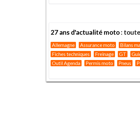
27 ans d'actualité moto :
toute
Allemagne
Assurance moto
Bilans m
Fiches techniques
Freinage
GT
Gui
Outil Agenda
Permis moto
Pneus
P