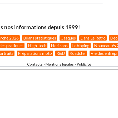
s nos informations depuis 1999 !
arché 2026
Bilans statistiques
Casques
Dans Le Rétro
Déc
des pratiques
High-tech
Horizons
Lobbying
Nouveautés 
ortraits
Préparations moto
R&D
Roadster
Vie des entrepr
Contacts
-
Mentions légales
-
Publicité