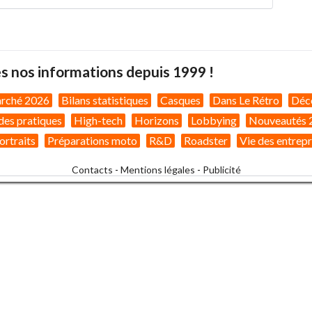
s nos informations depuis 1999 !
arché 2026
Bilans statistiques
Casques
Dans Le Rétro
Déc
des pratiques
High-tech
Horizons
Lobbying
Nouveautés 
ortraits
Préparations moto
R&D
Roadster
Vie des entrepr
Contacts
-
Mentions légales
-
Publicité