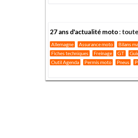
27 ans d'actualité moto :
toute
Allemagne
Assurance moto
Bilans m
Fiches techniques
Freinage
GT
Gui
Outil Agenda
Permis moto
Pneus
P