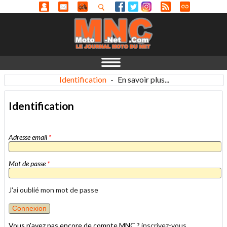
Identification
-
En savoir plus...
Identification
Adresse email
*
Mot de passe
*
J'ai oublié mon mot de passe
Vous n'avez pas encore de compte MNC ?
inscrivez-vous