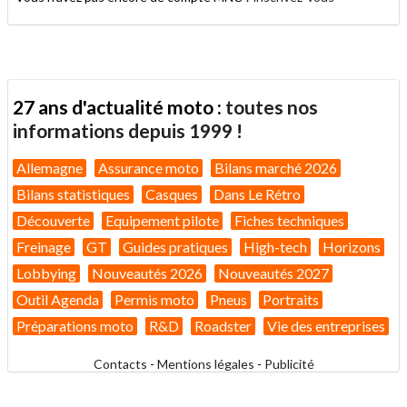
27 ans d'actualité moto :
toutes nos
informations depuis 1999 !
Allemagne
Assurance moto
Bilans marché 2026
Bilans statistiques
Casques
Dans Le Rétro
Découverte
Equipement pilote
Fiches techniques
Freinage
GT
Guides pratiques
High-tech
Horizons
Lobbying
Nouveautés 2026
Nouveautés 2027
Outil Agenda
Permis moto
Pneus
Portraits
Préparations moto
R&D
Roadster
Vie des entreprises
Contacts
-
Mentions légales
-
Publicité