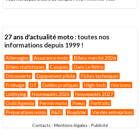
27 ans d'actualité moto :
toutes nos
informations depuis 1999 !
Allemagne
Assurance moto
Bilans marché 2026
Bilans statistiques
Casques
Dans Le Rétro
Découverte
Equipement pilote
Fiches techniques
Freinage
GT
Guides pratiques
High-tech
Horizons
Lobbying
Nouveautés 2026
Nouveautés 2027
Outil Agenda
Permis moto
Pneus
Portraits
Préparations moto
R&D
Roadster
Vie des entreprises
Contacts
-
Mentions légales
-
Publicité