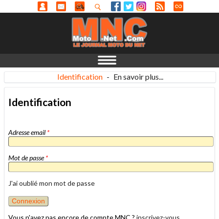
Identification
-
En savoir plus...
Identification
Adresse email
*
Mot de passe
*
J'ai oublié mon mot de passe
Vous n'avez pas encore de compte MNC ?
inscrivez-vous