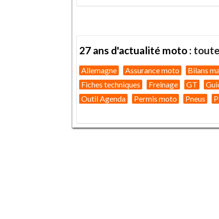
27 ans d'actualité moto :
toute
Allemagne
Assurance moto
Bilans m
Fiches techniques
Freinage
GT
Gui
Outil Agenda
Permis moto
Pneus
P