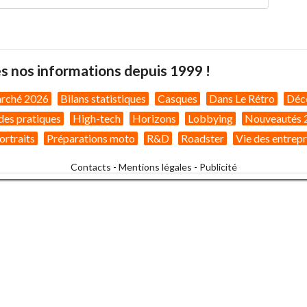
s nos informations depuis 1999 !
arché 2026
Bilans statistiques
Casques
Dans Le Rétro
Déc
des pratiques
High-tech
Horizons
Lobbying
Nouveautés 
ortraits
Préparations moto
R&D
Roadster
Vie des entrepr
Contacts
-
Mentions légales
-
Publicité