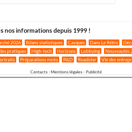
s nos informations depuis 1999 !
arché 2026
Bilans statistiques
Casques
Dans Le Rétro
Déc
des pratiques
High-tech
Horizons
Lobbying
Nouveautés 
ortraits
Préparations moto
R&D
Roadster
Vie des entrepr
Contacts
-
Mentions légales
-
Publicité