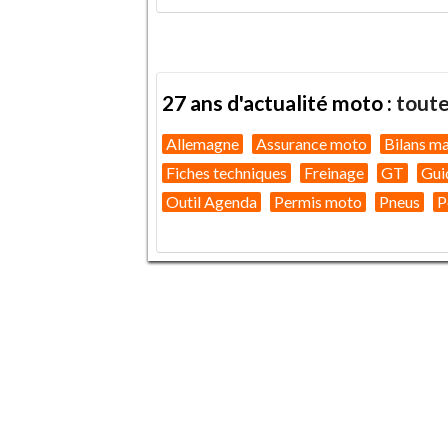
27 ans d'actualité moto :
toute
Allemagne
Assurance moto
Bilans m
Fiches techniques
Freinage
GT
Gui
Outil Agenda
Permis moto
Pneus
P