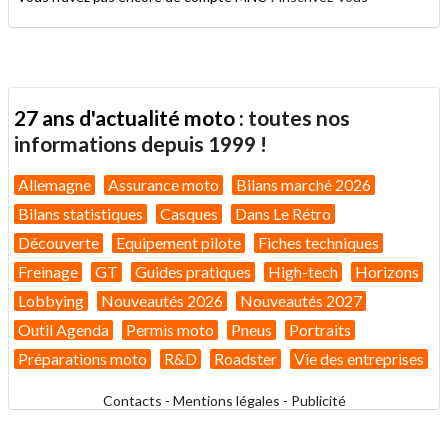
27 ans d'actualité moto :
toutes nos
informations depuis 1999 !
Allemagne
Assurance moto
Bilans marché 2026
Bilans statistiques
Casques
Dans Le Rétro
Découverte
Equipement pilote
Fiches techniques
Freinage
GT
Guides pratiques
High-tech
Horizons
Lobbying
Nouveautés 2026
Nouveautés 2027
Outil Agenda
Permis moto
Pneus
Portraits
Préparations moto
R&D
Roadster
Vie des entreprises
Contacts
-
Mentions légales
-
Publicité