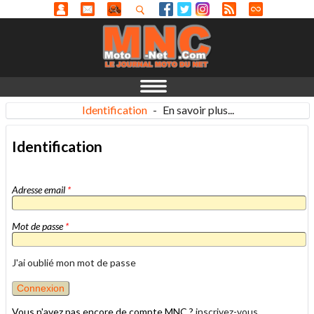
Identification
-
En savoir plus...
Identification
Adresse email
*
Mot de passe
*
J'ai oublié mon mot de passe
Vous n'avez pas encore de compte MNC ?
inscrivez-vous