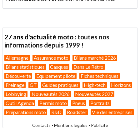
27 ans d'actualité moto :
toutes nos
informations depuis 1999 !
Allemagne
Assurance moto
Bilans marché 2026
Bilans statistiques
Casques
Dans Le Rétro
Découverte
Equipement pilote
Fiches techniques
Freinage
GT
Guides pratiques
High-tech
Horizons
Lobbying
Nouveautés 2026
Nouveautés 2027
Outil Agenda
Permis moto
Pneus
Portraits
Préparations moto
R&D
Roadster
Vie des entreprises
Contacts
-
Mentions légales
-
Publicité