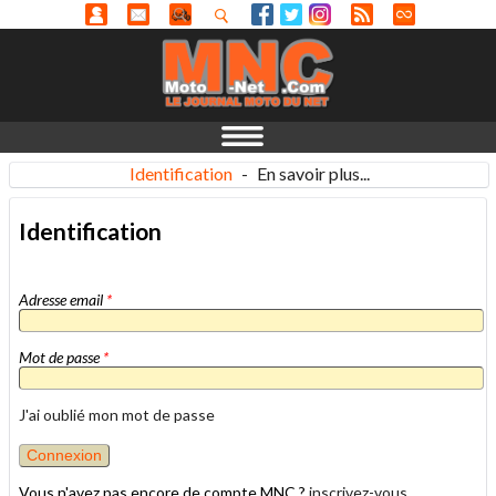
Identification
-
En savoir plus...
Identification
Adresse email
*
Mot de passe
*
J'ai oublié mon mot de passe
Vous n'avez pas encore de compte MNC ?
inscrivez-vous