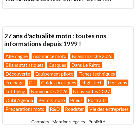
27 ans d'actualité moto :
toutes nos
informations depuis 1999 !
Allemagne
Assurance moto
Bilans marché 2026
Bilans statistiques
Casques
Dans Le Rétro
Découverte
Equipement pilote
Fiches techniques
Freinage
GT
Guides pratiques
High-tech
Horizons
Lobbying
Nouveautés 2026
Nouveautés 2027
Outil Agenda
Permis moto
Pneus
Portraits
Préparations moto
R&D
Roadster
Vie des entreprises
Contacts
-
Mentions légales
-
Publicité