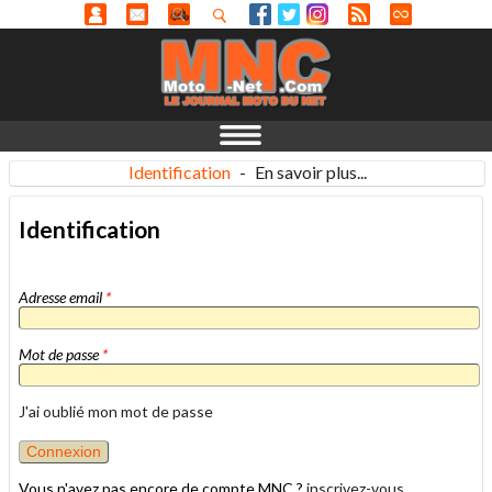
Identification
-
En savoir plus...
Identification
Adresse email
*
Mot de passe
*
J'ai oublié mon mot de passe
Vous n'avez pas encore de compte MNC ?
inscrivez-vous