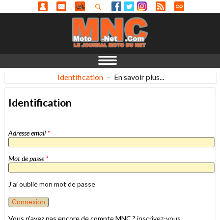
Identification
-
En savoir plus...
Identification
Adresse email
*
Mot de passe
*
J'ai oublié mon mot de passe
Vous n'avez pas encore de compte MNC ?
inscrivez-vous