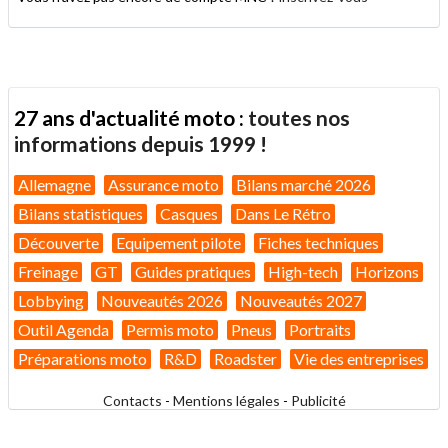
27 ans d'actualité moto :
toutes nos
informations depuis 1999 !
Allemagne
Assurance moto
Bilans marché 2026
Bilans statistiques
Casques
Dans Le Rétro
Découverte
Equipement pilote
Fiches techniques
Freinage
GT
Guides pratiques
High-tech
Horizons
Lobbying
Nouveautés 2026
Nouveautés 2027
Outil Agenda
Permis moto
Pneus
Portraits
Préparations moto
R&D
Roadster
Vie des entreprises
Contacts
-
Mentions légales
-
Publicité