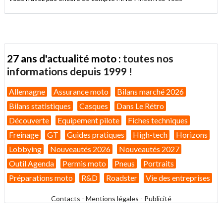
27 ans d'actualité moto :
toutes nos
informations depuis 1999 !
Allemagne
Assurance moto
Bilans marché 2026
Bilans statistiques
Casques
Dans Le Rétro
Découverte
Equipement pilote
Fiches techniques
Freinage
GT
Guides pratiques
High-tech
Horizons
Lobbying
Nouveautés 2026
Nouveautés 2027
Outil Agenda
Permis moto
Pneus
Portraits
Préparations moto
R&D
Roadster
Vie des entreprises
Contacts
-
Mentions légales
-
Publicité