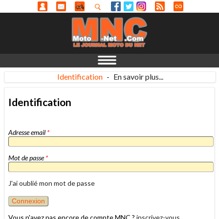
Identification
-
En savoir plus...
Identification
Adresse email
*
Mot de passe
*
J'ai oublié mon mot de passe
Vous n'avez pas encore de compte MNC ?
inscrivez-vous