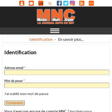
Identification
-
En savoir plus...
Identification
Adresse email
*
Mot de passe
*
J'ai oublié mon mot de passe
Vous n'avez pas encore de compte MNC ?
inscrivez-vous