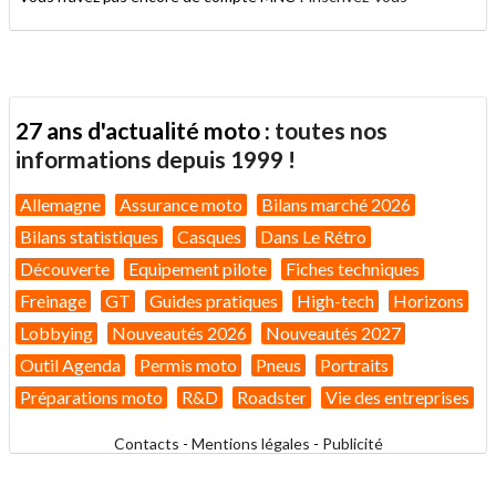
27 ans d'actualité moto :
toutes nos
informations depuis 1999 !
Allemagne
Assurance moto
Bilans marché 2026
Bilans statistiques
Casques
Dans Le Rétro
Découverte
Equipement pilote
Fiches techniques
Freinage
GT
Guides pratiques
High-tech
Horizons
Lobbying
Nouveautés 2026
Nouveautés 2027
Outil Agenda
Permis moto
Pneus
Portraits
Préparations moto
R&D
Roadster
Vie des entreprises
Contacts
-
Mentions légales
-
Publicité