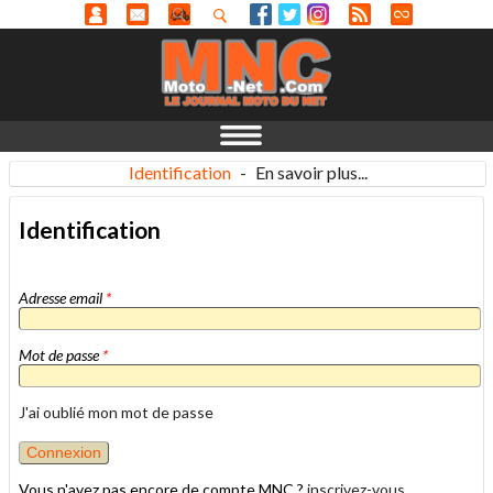
Identification
-
En savoir plus...
Identification
Adresse email
*
Mot de passe
*
J'ai oublié mon mot de passe
Vous n'avez pas encore de compte MNC ?
inscrivez-vous