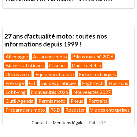
27 ans d'actualité moto :
toutes nos
informations depuis 1999 !
Allemagne
Assurance moto
Bilans marché 2026
Bilans statistiques
Casques
Dans Le Rétro
Découverte
Equipement pilote
Fiches techniques
Freinage
GT
Guides pratiques
High-tech
Horizons
Lobbying
Nouveautés 2026
Nouveautés 2027
Outil Agenda
Permis moto
Pneus
Portraits
Préparations moto
R&D
Roadster
Vie des entreprises
Contacts
-
Mentions légales
-
Publicité