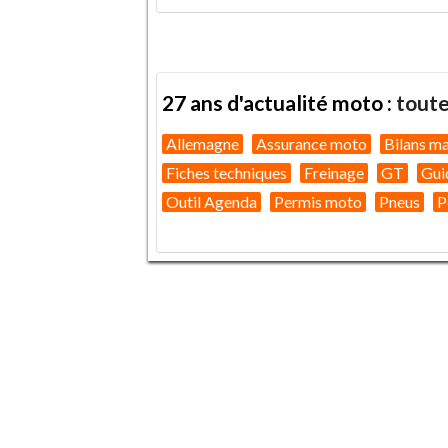
27 ans d'actualité moto :
toute
Allemagne
Assurance moto
Bilans m
Fiches techniques
Freinage
GT
Gui
Outil Agenda
Permis moto
Pneus
P