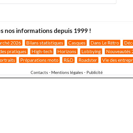
s nos informations depuis 1999 !
arché 2026
Bilans statistiques
Casques
Dans Le Rétro
Déc
des pratiques
High-tech
Horizons
Lobbying
Nouveautés 
ortraits
Préparations moto
R&D
Roadster
Vie des entrepr
Contacts
-
Mentions légales
-
Publicité