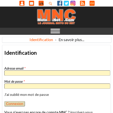
Identification
-
En savoir plus...
Identification
Adresse email
*
Mot de passe
*
J'ai oublié mon mot de passe
Vous n'avez pas encore de compte MNC ?
inscrivez-vous