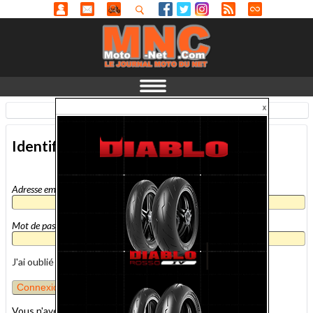
Identification
-
En savoir plus...
Identification
Adresse email
*
Mot de passe
*
J'ai oublié mon mot de passe
Vous n'avez pas encore de compte MNC ?
inscrivez-vous