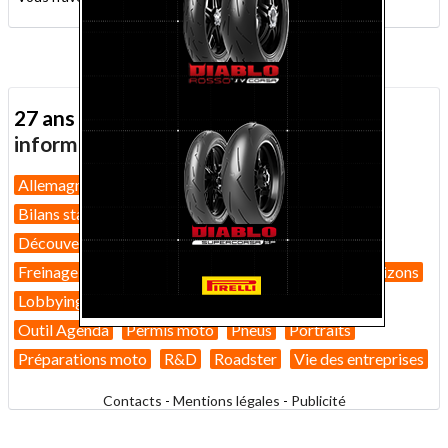
27 ans d'actualité moto :
toutes nos
informations depuis 1999 !
Allemagne
Assurance moto
Bilans marché 2026
Bilans statistiques
Casques
Dans Le Rétro
Découverte
Equipement pilote
Fiches techniques
Freinage
GT
Guides pratiques
High-tech
Horizons
Lobbying
Nouveautés 2026
Nouveautés 2027
Outil Agenda
Permis moto
Pneus
Portraits
Préparations moto
R&D
Roadster
Vie des entreprises
Contacts
-
Mentions légales
-
Publicité