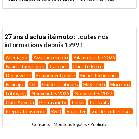
27 ans d'actualité moto :
toutes nos
informations depuis 1999 !
Allemagne
Assurance moto
Bilans marché 2026
Bilans statistiques
Casques
Dans Le Rétro
Découverte
Equipement pilote
Fiches techniques
Freinage
GT
Guides pratiques
High-tech
Horizons
Lobbying
Nouveautés 2026
Nouveautés 2027
Outil Agenda
Permis moto
Pneus
Portraits
Préparations moto
R&D
Roadster
Vie des entreprises
Contacts
-
Mentions légales
-
Publicité