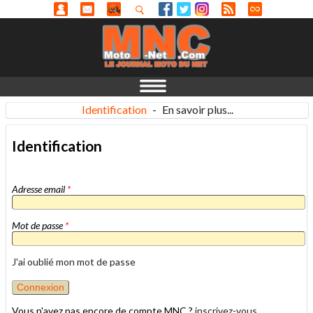
Identification
-
En savoir plus...
Identification
Adresse email
*
Mot de passe
*
J'ai oublié mon mot de passe
Vous n'avez pas encore de compte MNC ?
inscrivez-vous